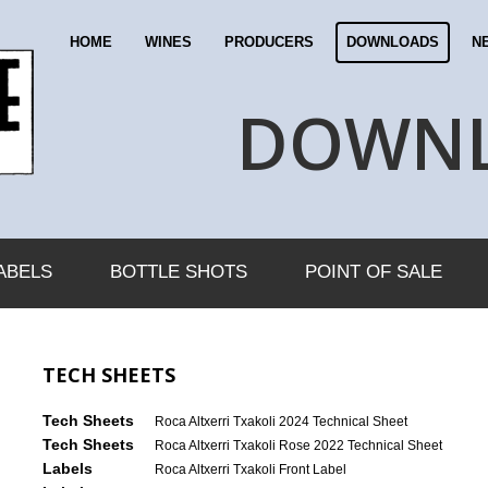
HOME
WINES
PRODUCERS
DOWNLOADS
N
DOWN
ABELS
BOTTLE SHOTS
POINT OF SALE
TECH SHEETS
Tech Sheets
Roca Altxerri Txakoli 2024 Technical Sheet
Tech Sheets
Roca Altxerri Txakoli Rose 2022 Technical Sheet
Labels
Roca Altxerri Txakoli Front Label