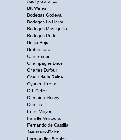
Azul y Garanza
BK Wines
Bodegas Godeval
Bodegas La Horra
Bodegas Mustiguillo
Bodegas Roda
Botijo Rojo
Bretonnière
Can Sumoi
Champagne Brice
Charles Dufour
Coeur de la Reine
Cyprien Lireux
DiT Celler
Domaine Mosny
Domitia
Entre Vinyes
Famille Ventoura
Fernando de Castilla
Jeaunaux-Robin
Larmandier-Bernier